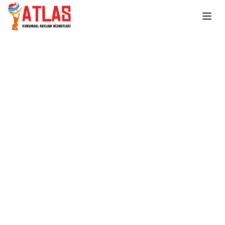
Ana içeriğe atla
Ana Sayfa
Takvimler
ŞTG02
ŞTG02
Stokta Yok
Teklif Al
WhatsApp İletişim