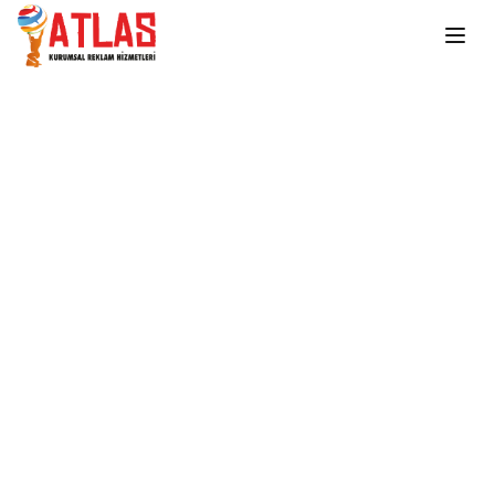
Ana içeriğe atla
Ana Sayfa
Kalemler
Plastik Kalemler
KA50850 - SMART JEL REFİL TÜKENMEZ KALEM
KA50850 - SMART JEL
REFİL TÜKENMEZ KALEM
PLASTİK İNCE JEL REFİL TÜKENMEZ KALEM
Stokta Var