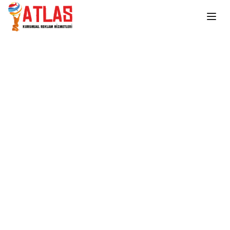
Ana içeriğe atla
Ana Sayfa
Anahtarlıklar
AN3974
AN3974
Ebatlar: 9,5 x 1,5 cm
Baskı Alanı: 1 x 2 cm
Tek Yön Lazer Baskı
Stokta Var